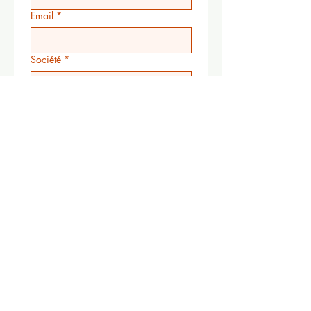
Email
*
Société
*
Téléphone
Autres information
Submit