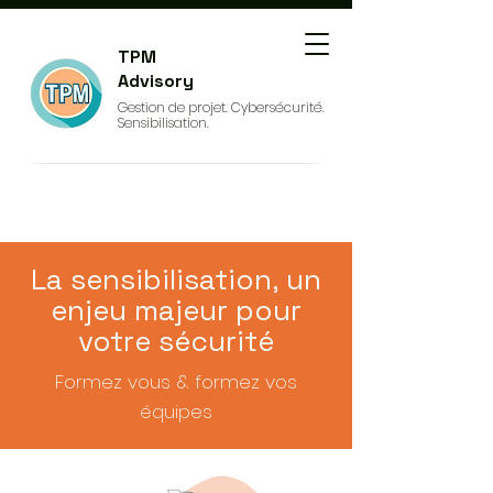
TPM
Advisory
Gestion de projet. Cybersécurité.
Sensibilisation.
La sensibilisation, un
enjeu majeur pour
votre sécurité
Formez vous & formez vos
équipes